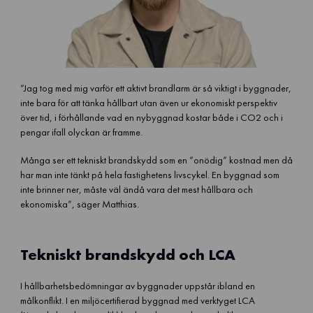
”Jag tog med mig varför ett aktivt brandlarm är så viktigt i byggnader,
inte bara för att tänka hållbart utan även ur ekonomiskt perspektiv
över tid, i förhållande vad en nybyggnad kostar både i CO2 och i
pengar ifall olyckan är framme.
Många ser ett tekniskt brandskydd som en ”onödig” kostnad men då
har man inte tänkt på hela fastighetens livscykel. En byggnad som
inte brinner ner, måste väl ändå vara det mest hållbara och
ekonomiska”, säger Matthias.
Tekniskt brandskydd och LCA
I hållbarhetsbedömningar av byggnader uppstår ibland en
målkonflikt. I en miljöcertifierad byggnad med verktyget LCA