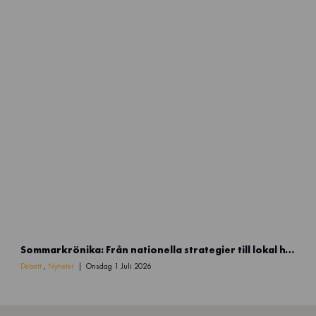
l
ö
s
d
e
s
i
g
n
(
5
9
)
S
Sommarkrönika: Från nationella strategier till lokal handlingskraft
o
m
Debatt
,
Nyheter
Onsdag 1 Juli 2026
m
a
r