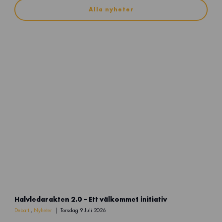
Alla nyheter
N
Halvledarakten 2.0 – Ett välkommet initiativ
a
m
Debatt
,
Nyheter
Torsdag 9 Juli 2026
n