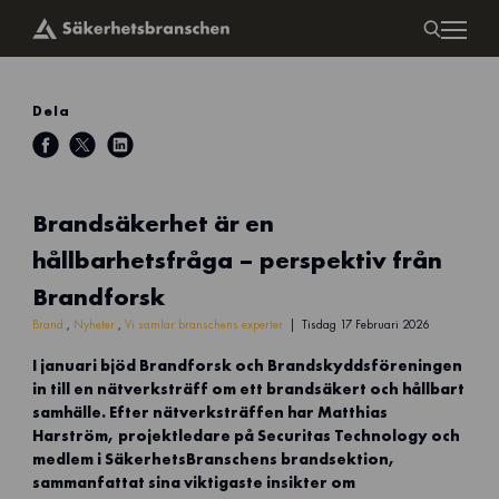
Dela
Brandsäkerhet är en
hållbarhetsfråga – perspektiv från
Brandforsk
Brand
,
Nyheter
,
Vi samlar branschens experter
Tisdag 17 Februari 2026
I januari bjöd Brandforsk och Brandskyddsföreningen
in till en nätverksträff om ett brandsäkert och hållbart
samhälle. Efter nätverksträffen har Matthias
Harström, projektledare på Securitas Technology och
medlem i SäkerhetsBranschens brandsektion,
sammanfattat sina viktigaste insikter om