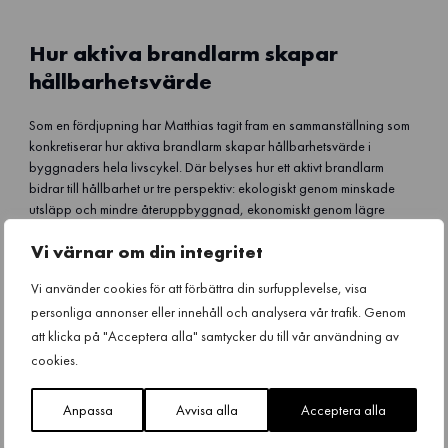
Hur aktiva brandlarm skapar
hållbarhetsvärde
Som en fördjupning har Matthias tagit fram en sammanställning som
konkretiserar hur aktiva brandlarm skapar hållbarhetsvärde i
byggnaders hela livscykel. Där belyses hur ett aktivt brandlarm
bidrar till hållbarhet ur tre perspektiv: ekologiskt genom minskade
utsläpp och mindre återuppbyggnad, ekonomiskt genom lägre
livscykelkostnader och socialt genom ökad trygghet och kontinuitet.
Vi värnar om din integritet
Dokumentet finns att ta del av här nedan via knappen.
Vi använder cookies för att förbättra din surfupplevelse, visa
personliga annonser eller innehåll och analysera vår trafik. Genom
att klicka på "Acceptera alla" samtycker du till vår användning av
Läs sammanställningen här
cookies.
Anpassa
Avvisa alla
Acceptera alla
Brandforsk och branschens aktörer kopplar i allt högre grad