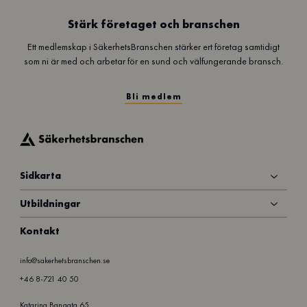
k
r
Stärk företaget och branschen
ö
Ett medlemskap i SäkerhetsBranschen stärker ert företag samtidigt
n
som ni är med och arbetar för en sund och välfungerande bransch.
i
k
a
Bli medlem
Sidkarta
Utbildningar
Kontakt
info@sakerhetsbranschen.se
+46 8-721 40 50
Katarina Bangata 65