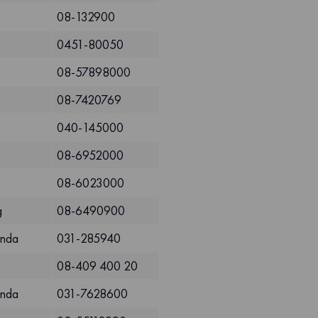
08-132900
0451-80050
08-57898000
08-7420769
040-145000
08-6952000
08-6023000
g
08-6490900
unda
031-285940
08-409 400 20
unda
031-7628600