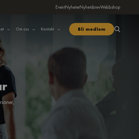
Event
Nyheter
Nyhetsbrev
Webbshop
et
Om oss
Kontakt
Bli medlem
ar
rsoner,