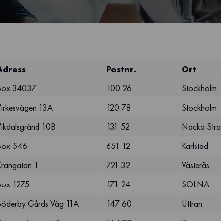
Adress
Postnr.
Ort
Box 34037
100 26
Stockholm
Virkesvägen 13A
120 78
Stockholm
Vikdalsgränd 10B
131 52
Nacka Stra
Box 546
651 12
Karlstad
Krangatan 1
721 32
Västerås
Box 1275
171 24
SOLNA
Söderby Gårds Väg 11A
147 60
Uttran