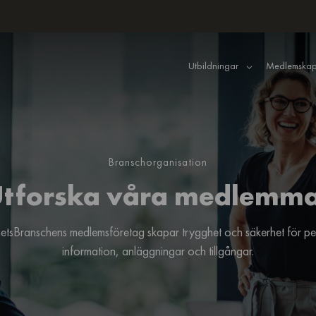
Utbildningar
Medlemskap
Branschorganisation
tforska våra medlemm
etsBranschens medlemsföretag skapar trygghet och säkerhet för pe
information, anläggningar och tillgångar.