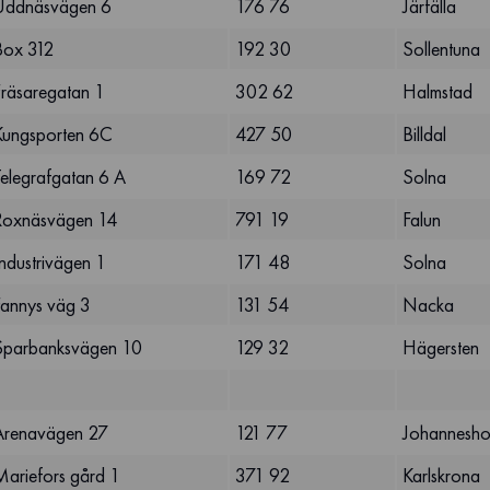
Uddnäsvägen 6
176 76
Järfälla
Box 312
192 30
Sollentuna
Fräsaregatan 1
302 62
Halmstad
Kungsporten 6C
427 50
Billdal
Telegrafgatan 6 A
169 72
Solna
Roxnäsvägen 14
791 19
Falun
ndustrivägen 1
171 48
Solna
Fannys väg 3
131 54
Nacka
Sparbanksvägen 10
129 32
Hägersten
Arenavägen 27
121 77
Johannesh
Mariefors gård 1
371 92
Karlskrona