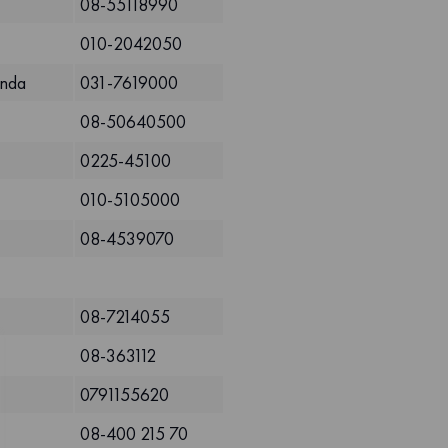
08-55118990
010-2042050
unda
031-7619000
08-50640500
0225-45100
010-5105000
08-4539070
08-7214055
08-363112
0791155620
08-400 215 70