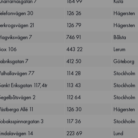
Knarrarnäsgatan 7
164 99
Kista
Telefonvägen 30
126 26
Hägersten
Lerkrogsvägen 21
126 79
Hägersten
Hagviksvägen 7
746 91
Bålsta
Box 106
443 22
Lerum
Fabriksgatan 7
412 50
Göteborg
Valhallavägen 77
114 28
Stockholm
ankt Eriksgatan 117,4tr
113 43
Stockholm
Segelbåtsvägen 2
112 64
Stockholm
ästberga Allé 11
126 30
Hägersten
Tobaksspinnargatan 3
117 36
Stockholm
Emdalavägen 14
223 69
Lund