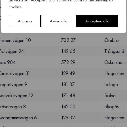
att klicka på "Acceptera alla" samtycker du till vår användning av
Nordenflychtsvägen 76
112 17
Stockholm
cookies.
Knådavägen 74
828 94
Edsbyn
Anpassa
Avvisa alla
Acceptera alla
Rönningevägen 4b
82434
Hudiksvall
Elementvägen 10
702 27
Örebro
Violvägen 24
142 65
Trångsund
Box 904
572 29
Oskarsham
Karusellvägen 31
129 49
Hägersten
Fregattvägen 9
181 37
Lidingö
Banvaktsvägen 12
171 48
Solna
Fräsarvägen 8
142 50
Skogås
Svandammsvägen 6
126 32
Hägersten