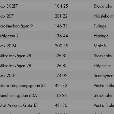
Box 30217
104 25
Stockholm
Box 207
281 22
Hässleholm
Sadelmakarvägen 9
146 33
Tullinge
Träfgatan 2
136 44
Haninge
Box 9094
200 39
Malmö
Mikrofonvägen 28
126 81
Stockholm
Mikrofonvägen 28
126 81
Hägersten
Box 2001
174 02
Sundbyber
Södra Långebergsgatan 34
421 32
Västra Fröl
Sandhamnsgatan 63A
115 28
Stockholm
Olof Asklunds Gata 17
421 30
Västra Fröl