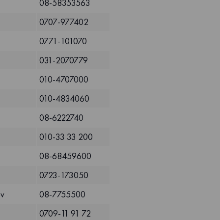
08-58353563
0707-977402
0771-101070
031-2070779
010-4707000
010-4834060
08-6222740
010-33 33 200
08-68459600
0723-173050
ov
08-7755500
0709-11 91 72