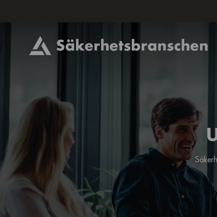
U
Säkerh