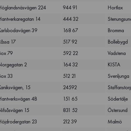
Höglandsnäsvägen 224
944 91
Hortlax
Hantverkaregatan 14
444 32
Stenungsun
Karlsbodavägen 39
168 67
Bromma
Råssa 17
517 92
Bollebygd
Box 79
592 22
Vadstena
Norgegatan 2
164 32
KISTA
Box 33
512 21
Svenljunga
Kaniksvägen, 15
24592
Staffanstor
Hantverksvägen 4B
151 65
Södertälje
Nifsåsvägen 15
831 52
Östersund
Höjdrodergatan 23
212 39
Malmö