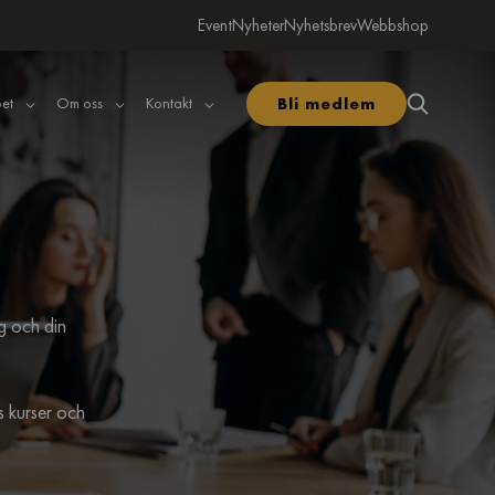
Event
Nyheter
Nyhetsbrev
Webbshop
et
Om oss
Kontakt
Bli medlem
ig och din
 kurser och