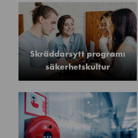
Skräddarsytt program:
säkerhetskultur