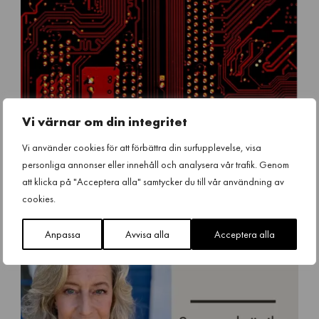
Vi värnar om din integritet
Vi använder cookies för att förbättra din surfupplevelse, visa
N
personliga annonser eller innehåll och analysera vår trafik. Genom
Halvledarakten 2.0 – Ett välkommet initiativ
a
att klicka på "Acceptera alla" samtycker du till vår användning av
m
Debatt
,
Nyheter
Torsdag 9 Juli 2026
cookies.
n
l
ö
Anpassa
Avvisa alla
Acceptera alla
s
d
e
s
i