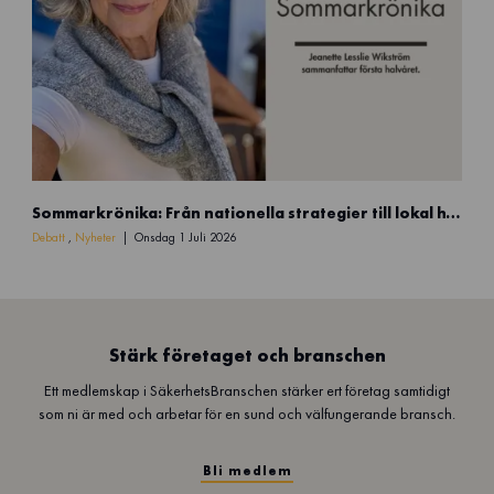
g
n
(
5
9
)
S
Sommarkrönika: Från nationella strategier till lokal handlingskraft
o
m
Debatt
,
Nyheter
Onsdag 1 Juli 2026
m
a
r
k
r
Stärk företaget och branschen
ö
Ett medlemskap i SäkerhetsBranschen stärker ert företag samtidigt
n
som ni är med och arbetar för en sund och välfungerande bransch.
i
k
a
Bli medlem