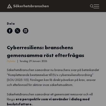
Dela
Cyberresiliens: branschens
gemensamma röst efterfrågas
Nyheter
Torsdag 29 Januari 2026
SäkerhetsBranschen samordnar nu branschens svar på betänkandet
”Kompletterande bestämmelser till EU:s cyberresiliensförordning”
(SOU 2025:115). Förslagen kan få direkt påverkan på krav, ansvar
och efterlevnad för aktörer inom säkerhetssektorn.
SäkerhetsBranschen samordnar ett gemensamt remissvar och vill
fånga
era perspektiv som vi använder i dialog med
beslutsfattare.