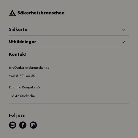
Sidkarta
Utbildningar
Kontakt
info@sakerhetsbranschen.se
+46 8-721 40 50
Katarina Bangata 65
116 42 Stockholm
Följ oss
l
f
i
i
a
n