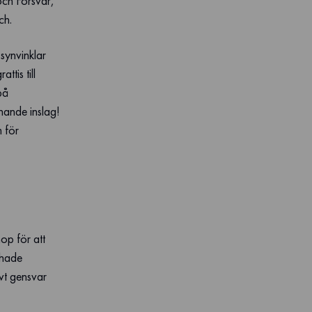
och Försvar,
ch.
synvinklar
tis till
på
nande inslag!
m för
op för att
 hade
ivt gensvar