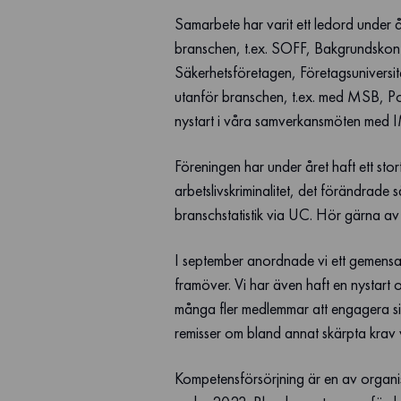
Samarbete har varit ett ledord under
branschen, t.ex. SOFF, Bakgrundskon
Säkerhetsföretagen, Företagsuniversit
utanför branschen, t.ex. med MSB, Po
nystart i våra samverkansmöten med 
Föreningen har under året haft ett sto
arbetslivskriminalitet, det förändrade 
branschstatistik via UC. Hör gärna av di
I september anordnade vi ett gemensam
framöver. Vi har även haft en nystart 
många fler medlemmar att engagera sig 
remisser om bland annat skärpta krav v
Kompetensförsörjning är en av organisa