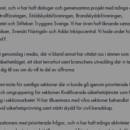
 året, och vi har haft dialoger och gemensamma projekt med många a
trollföretagen, Stöldskyddsföreningen, Brandskyddsföreningen,
etet och Stiftelsen Tryggare Sverige. Vi har även haft liknande sam
lisen, Svenskt Näringsliv och Adda Inköpscentral. Vi hade under h
IMY.
rt genomslag i media, där vi bland annat har uttalat oss i ämnen som
säkerhetsläget, ett ökat terrorhot samt branschens utveckling där vi t
g till oss om du vill ta del av siffrorna.
t möte för samtliga sektioner där vi kunde gå igenom prioriterade 
och omgruppering för sektionen Kvalificerade säkerhetstjänster som 
i sektionsarbetet. Vi har tillsammans med våra sektioner behandlat et
id säkerhetsprövning samt stärkt skydd för civil beredskap.
tionens mest prioriterade frågor, och vi har haft många aktiviteter 