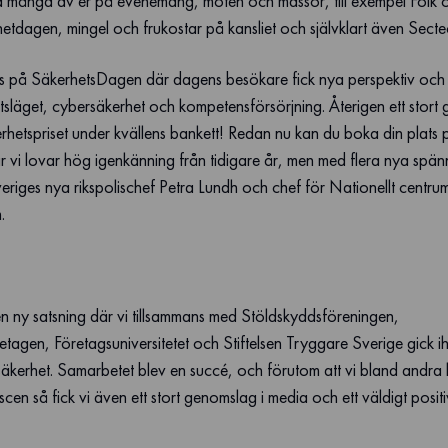
äffa många av er på evenemang, möten och mässor, till exempel Folk 
tdagen, mingel och frukostar på kansliet och självklart även Secte
s på SäkerhetsDagen där dagens besökare fick nya perspektiv och 
äget, cybersäkerhet och kompetensförsörjning. Återigen ett stort grat
tspriset under kvällens bankett! Redan nu kan du boka din plats 
i lovar hög igenkänning från tidigare år, men med flera nya spän
riges nya rikspolischef Petra Lundh och chef för Nationellt centru
.
n ny satsning där vi tillsammans med Stöldskyddsföreningen,
agen, Företagsuniversitetet och Stiftelsen Tryggare Sverige gick ih
kerhet. Samarbetet blev en succé, och förutom att vi bland andra
 scen så fick vi även ett stort genomslag i media och ett väldigt posit