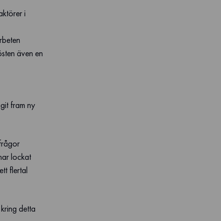
ktörer i
arbeten
östen även en
agit fram ny
frågor
har lockat
t flertal
kring detta