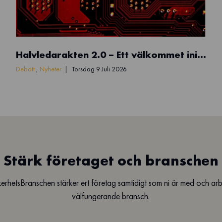
N
Halvledarakten 2.0 – Ett välkommet initiativ
a
m
Debatt
,
Nyheter
Torsdag 9 Juli 2026
n
l
ö
s
d
e
Stärk företaget och branschen
s
i
erhetsBranschen stärker ert företag samtidigt som ni är med och ar
g
välfungerande bransch.
n
(