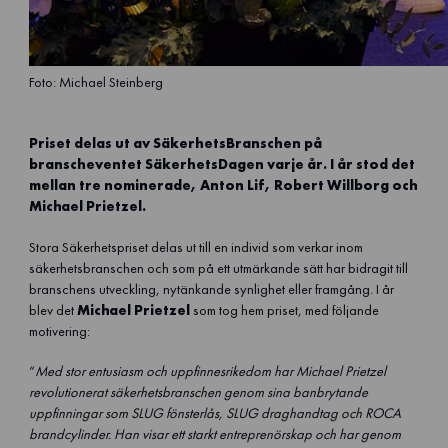
Foto: Michael Steinberg
Priset delas ut av SäkerhetsBranschen på
branscheventet SäkerhetsDagen varje år. I år stod det
mellan tre nominerade, Anton Lif, Robert Willborg och
Michael Prietzel.
Stora Säkerhetspriset delas ut till en individ som verkar inom
säkerhetsbranschen och som på ett utmärkande sätt har bidragit till
branschens utveckling, nytänkande synlighet eller framgång. I år
blev det
Michael Prietzel
som tog hem priset, med följande
motivering:
“
Med stor entusiasm och uppfinnesrikedom har Michael Prietzel
revolutionerat säkerhetsbranschen genom sina banbrytande
uppfinningar som SLUG fönsterlås, SLUG draghandtag och ROCA
brandcylinder. Han visar ett starkt entreprenörskap och har genom