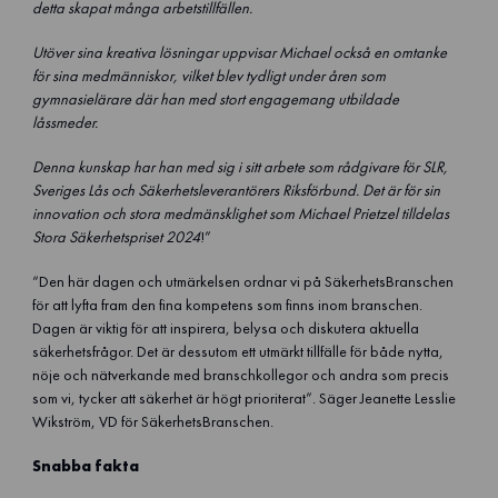
detta skapat många arbetstillfällen.
Utöver sina kreativa lösningar uppvisar Michael också en omtanke
för sina medmänniskor, vilket blev tydligt under åren som
gymnasielärare där han med stort engagemang utbildade
låssmeder.
Denna kunskap har han med sig i sitt arbete som rådgivare för SLR,
Sveriges Lås och Säkerhetsleverantörers Riksförbund. Det är för sin
innovation och stora medmänsklighet som Michael Prietzel tilldelas
Stora Säkerhetspriset 2024
!”
“Den här dagen och utmärkelsen ordnar vi på SäkerhetsBranschen
för att lyfta fram den fina kompetens som finns inom branschen.
Dagen är viktig för att inspirera, belysa och diskutera aktuella
säkerhetsfrågor. Det är dessutom ett utmärkt tillfälle för både nytta,
nöje och nätverkande med branschkollegor och andra som precis
som vi, tycker att säkerhet är högt prioriterat”. Säger Jeanette Lesslie
Wikström, VD för SäkerhetsBranschen.
Snabba fakta