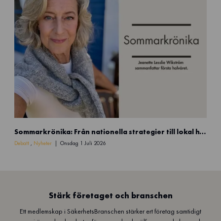
e
s
i
g
n
(
5
9
)
S
Sommarkrönika: Från nationella strategier till lokal handlingskraft
o
m
Debatt
,
Nyheter
Onsdag 1 Juli 2026
m
a
r
k
r
Stärk företaget och branschen
ö
Ett medlemskap i SäkerhetsBranschen stärker ert företag samtidigt
n