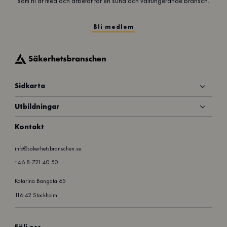
som ni är med och arbetar för en sund och välfungerande bransch.
i
k
a
Bli medlem
Sidkarta
Utbildningar
Kontakt
info@sakerhetsbranschen.se
+46 8-721 40 50
Katarina Bangata 65
116 42 Stockholm