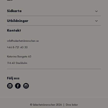
Sidkarta
Utbildningar
Kontakt
info@sakerhetsbranschen.se
+46 8-721 40 50
Katarina Bangata 65
116 42 Stockholm
Följ oss
l
f
i
i
a
n
n
c
s
k
e
t
© Säkerhetsbranschen 2026
Dina kakor
e
b
a