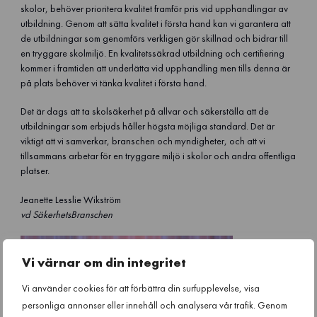
skolor, behöver prioritera kvalitet framför pris vid upphandlingar av
utbildning. Genom att sätta kvalitet i första hand kan vi garantera att
de utbildningar som genomförs verkligen gör skillnad och bidrar till
en tryggare skolmiljö. En kvalitetssäkrad utbildning och certifiering
kommer i framtiden att underlätta vid upphandling men tills denna är
på plats behöver vi tänka kvalitet i första hand.
Det är dags att ta skolsäkerhet på allvar och säkerställa att de
utbildningar som erbjuds håller högsta möjliga standard. Det är
viktigt att vi samverkar, branschen och myndigheter, och att vi
tillsammans arbetar för en tryggare miljö i skolor och andra offentliga
platser.
Jeanette Lesslie Wikström
vd SäkerhetsBranschen
Vi värnar om din integritet
Vi använder cookies för att förbättra din surfupplevelse, visa
personliga annonser eller innehåll och analysera vår trafik. Genom