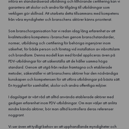
införa en standardiserad utbildning och tillhörande certifiering kan vi
garantera att skolor och andra får tillgång till utbildningar som
verkligen gör skillnad. Att utarbeta detta tillsammans med kompetens
från våra myndigheter och branschens aktörer känns prioriterat.
Som branschorganisation har vi redan idag lång erfarenhet av att
kvalitetssäkra kompetens i branschen genom branschstandarder,
normer, utbildning och certifiering för behöriga ingenjörer inom
säkerhet, för både person och företag vid installation av inbrottslarm
och brandlarm. Denna modell kan med fördel appliceras även på
PDV-utbildningar för att säkerställa att de håller samma höga
standard. Genom att utgå från redan framtagna och etablerade
metoder, säkerställer vi att branschens aktörer har den nödvändiga
kunskapen och kompetensen för att utföra utbildningar på bästa sätt.
En trygghet för samhället, skolor och andra offentliga miljöer.
I dagsläget är vårt råd att alltid använda etablerade aktörer med
gedigen erfarenhet inom PDV-utbildningar. Om man väljer att anlita
mindre kända aktörer, bör man alltid kontrollera deras referenser
noggrant.
Vi ser även ett tydligt behov av att upphandlande myndigheter och