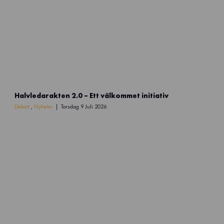
N
Halvledarakten 2.0 – Ett välkommet initiativ
a
m
Debatt
,
Nyheter
Torsdag 9 Juli 2026
n
l
ö
s
d
e
s
i
g
n
(