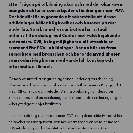
Efterfrågan på utbildning ökar och med det ökar även
mängden aktörer som erbjuder utbildningar inom PDV.
Det blir därför avgörande att säkerställa att dessa
utbildningar håller hög kvalitet och baseras på rätt
underlag. Som branschorganisation har vi tagit
initiativ till en dialog med Center mot våldsbejakande
extremism, CVE, kring möjligheten att utveckla en
standard för PDV-utbildningar. Denna bör tas fram i
samarbete med branschen och berörda myndigheter
som redan idag bidrar med värdefull kunskap och
information i ämnet.
Genom att utveckla ett grundläggande underlag för utbildning
tillsammans, kan vi säkerställa att de som utbildar inom PDV gör det
med rätt kunskap och metoder. Denna utbildning kan dessutom
kompletteras med en certifiering av ett oberoende certifieringsorgan,
vilket ytterligare höjer kvaliteten.
I en första dialog tillsammans med CVE kring detta initiativ, har vi fått
ett mycket positivt gensvar. Vårt mål är att skapa en solid grund för
PDV-utbildningar, där kvalitet och säkerhet står i fokus. Genom att