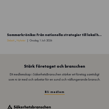
5
9
)
S
Sommarkrönika: Från nationella strategier till lokal handlingskraft
o
m
Debatt
,
Nyheter
Onsdag 1 Juli 2026
m
a
r
k
r
Stärk företaget och branschen
ö
Ett medlemskap i SäkerhetsBranschen stärker ert företag samtidigt
n
som ni är med och arbetar för en sund och välfungerande bransch.
i
k
a
Bli medlem