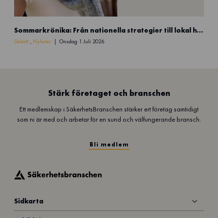
S
Sommarkrönika: Från nationella strategier till lokal handlingskraft
o
m
Debatt
,
Nyheter
Onsdag 1 Juli 2026
m
a
r
k
r
Stärk företaget och branschen
ö
Ett medlemskap i SäkerhetsBranschen stärker ert företag samtidigt
n
som ni är med och arbetar för en sund och välfungerande bransch.
i
k
a
Bli medlem
Sidkarta