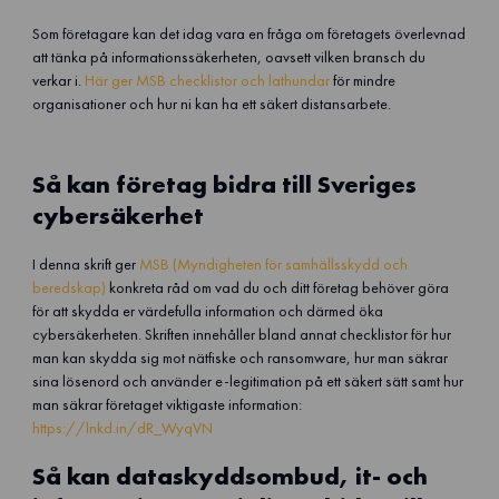
Som företagare kan det idag vara en fråga om företagets överlevnad
att tänka på informationssäkerheten, oavsett vilken bransch du
verkar i.
Här ger MSB checklistor och lathundar
för mindre
organisationer och hur ni kan ha ett säkert distansarbete.
Så kan företag bidra till Sveriges
cybersäkerhet
I denna skrift ger
MSB (Myndigheten för samhällsskydd och
beredskap)
konkreta råd om vad du och ditt företag behöver göra
för att skydda er värdefulla information och därmed öka
cybersäkerheten. Skriften innehåller bland annat checklistor för hur
man kan skydda sig mot nätfiske och ransomware, hur man säkrar
sina lösenord och använder e-legitimation på ett säkert sätt samt hur
man säkrar företaget viktigaste information:
https://lnkd.in/dR_WyqVN
Så kan dataskyddsombud, it- och