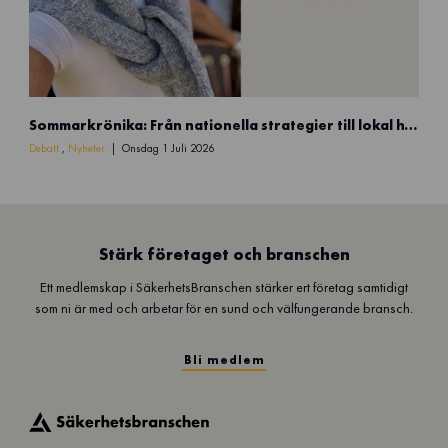
9
)
S
Sommarkrönika: Från nationella strategier till lokal handlingskraft
o
m
Debatt
,
Nyheter
Onsdag 1 Juli 2026
m
a
r
k
r
Stärk företaget och branschen
ö
Ett medlemskap i SäkerhetsBranschen stärker ert företag samtidigt
n
som ni är med och arbetar för en sund och välfungerande bransch.
i
k
a
Bli medlem