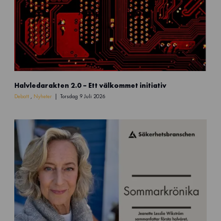
N
Halvledarakten 2.0 – Ett välkommet initiativ
a
m
Debatt
,
Nyheter
Torsdag 9 Juli 2026
n
l
ö
s
d
e
s
i
g
n
(
5