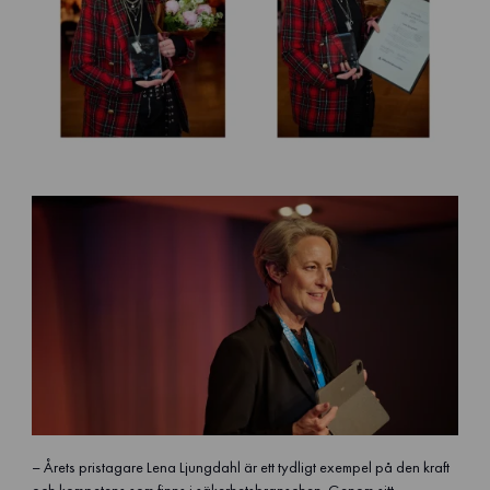
– Årets pristagare Lena Ljungdahl är ett tydligt exempel på den kraft