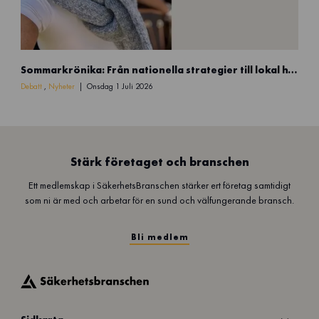
)
S
Sommarkrönika: Från nationella strategier till lokal handlingskraft
o
m
Debatt
,
Nyheter
Onsdag 1 Juli 2026
m
a
r
k
r
Stärk företaget och branschen
ö
Ett medlemskap i SäkerhetsBranschen stärker ert företag samtidigt
n
som ni är med och arbetar för en sund och välfungerande bransch.
i
k
a
Bli medlem