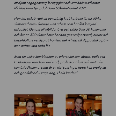
ett djupt engagemang för trygghet och samhällets säkerhet
tilldelas Lena Ljungdal Stora Säkerhetspriset 2025.
Hon har också varit en oumbärlig kraft i arbetet för att stärka
skolsäkerheten i Sverige – ett arbete som har fått förnyad
aktualitet. Genom att utbilda, öva och stötta över 50 kommuner
och fler än 500 skolenheter har hon gett skolpersonal, elever och
beslutsfattare verktyg att hantera det vi helst vill slippa tänka på –
men måste vara redo för.
Med sin unika kombination av erfarenhet som lärare, polis och
krisstödjare visar hon vad mod, professionalism och omtanke
kan åstadkomma. Lena är en röst som inger hopp i en orolig tid
och gör skillnad – varje dag, i hela landet.”