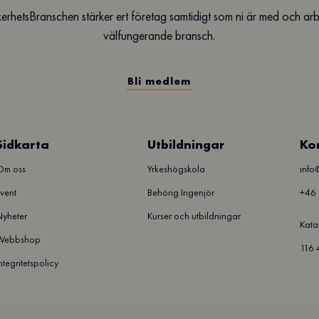
erhetsBranschen stärker ert företag samtidigt som ni är med och ar
välfungerande bransch.
Bli medlem
Sidkarta
Utbildningar
Ko
Om oss
Yrkeshögskola
info
vent
Behörig Ingenjör
+46 
yheter
Kurser och utbildningar
Kata
Webbshop
116 
ntegritetspolicy