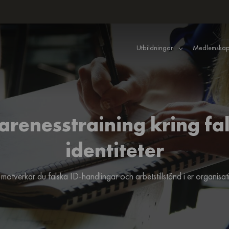
Utbildningar
Medlemskap
renesstraining kring fa
identiteter
motverkar du falska ID-handlingar och arbetstillstånd i er organisat