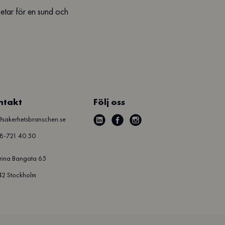
betar för en sund och
ntakt
Följ oss
@sakerhetsbranschen.se
l
f
i
8-721 40 50
i
a
n
n
c
s
rina Bangata 65
k
e
t
42 Stockholm
e
b
a
d
o
g
i
o
r
n
k
a