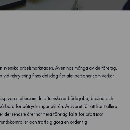
å den svenska arbetsmarknaden. Även hos många av de företag,
vid rekrytering finns det idag flertalet personer som verkar
etsgivaren eftersom de ofta riskerar både jobb, bostad och
årbara för påtryckningar utifrån. Ansvaret för att kontrollera
 det senaste året har flera företag fällts för brott mot
ndskontroller och trott sig göra en ordentlig