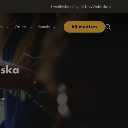
Event
Nyheter
Nyhetsbrev
Webbshop
et
Om oss
Kontakt
Bli medlem
lska
ion.