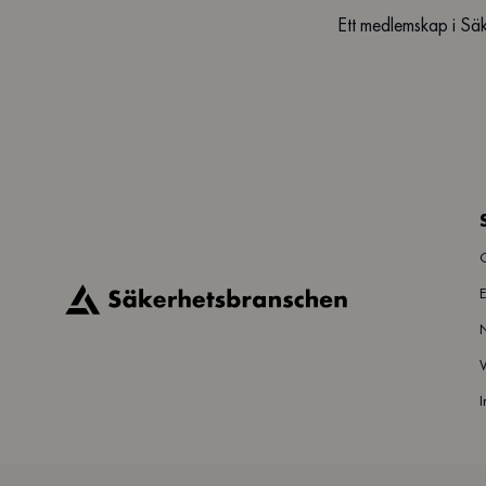
Ett medlemskap i Säk
E
N
I