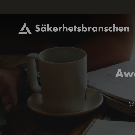
Awa
Så 