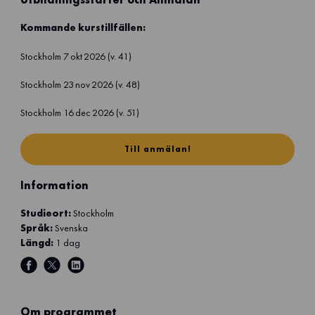
Kommande kurstillfällen:
Stockholm 7 okt 2026 (v. 41)
Stockholm 23 nov 2026 (v. 48)
Stockholm 16 dec 2026 (v. 51)
Till anmälan!
Information
Studieort:
Stockholm
Språk:
Svenska
Längd:
1 dag
s
s
s
h
h
h
a
a
a
Om programmet
r
r
r