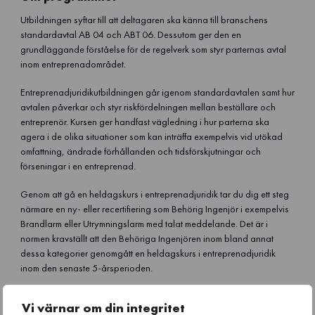
e
e
e
Utbildningen syftar till att deltagaren ska känna till branschens
o
o
o
standardavtal AB 04 och ABT 06. Dessutom ger den en
n
n
n
grundläggande förståelse för de regelverk som styr parternas avtal
f
x
l
inom entreprenadområdet.
a
i
c
n
Entreprenadjuridikutbildningen går igenom standardavtalen samt hur
e
k
avtalen påverkar och styr riskfördelningen mellan beställare och
b
e
entreprenör. Kursen ger handfast vägledning i hur parterna ska
o
d
agera i de olika situationer som kan inträffa exempelvis vid utökad
o
i
omfattning, ändrade förhållanden och tidsförskjutningar och
k
n
förseningar i en entreprenad.
Genom att gå en heldagskurs i entreprenadjuridik tar du dig ett steg
närmare en ny- eller recertifiering som Behörig Ingenjör i exempelvis
Brandlarm eller Utrymningslarm med talat meddelande. Det är i
normen kravställt att den Behöriga Ingenjören inom bland annat
dessa kategorier genomgått en heldagskurs i entreprenadjuridik
inom den senaste 5-årsperioden.
Vi värnar om din integritet