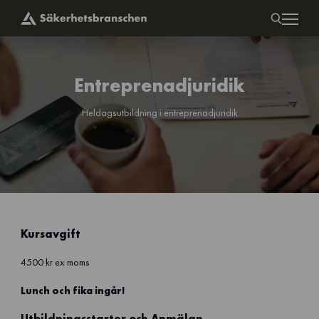
Entreprenadjuridik
Heldagsutbildning i entreprenadjuridik
Kursavgift
4500 kr ex moms
Lunch och fika ingår!
Utbildningsstarter och Anmälan