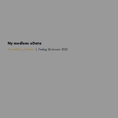
N
Ny medlem: eData
y
m
Ny medlem
,
Nyheter
Fredag 24 Januari 2025
e
d
l
e
m