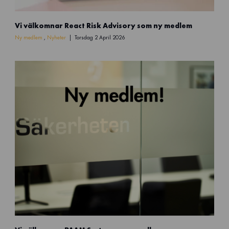
N
Vi välkomnar React Risk Advisory som ny medlem
y
m
Ny medlem
,
Nyheter
Torsdag 2 April 2026
e
d
l
e
m
(
3
)
N