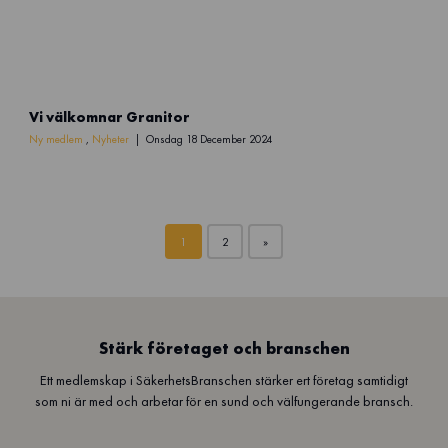
N
Vi välkomnar Granitor
y
m
Ny medlem
,
Nyheter
Onsdag 18 December 2024
e
d
l
e
1
2
»
m
(
3
)
Stärk företaget och branschen
Ett medlemskap i SäkerhetsBranschen stärker ert företag samtidigt
som ni är med och arbetar för en sund och välfungerande bransch.