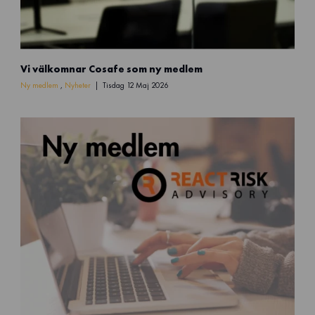
C
Vi välkomnar Cosafe som ny medlem
o
s
Ny medlem
,
Nyheter
Tisdag 12 Maj 2026
a
f
e
n
y
m
e
d
l
e
m