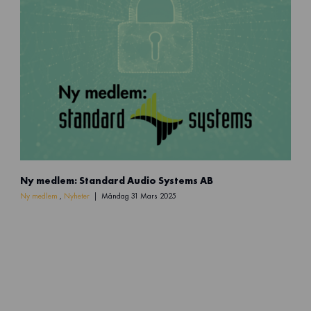
s
b
r
a
n
s
c
h
e
n
7
Ny medlem: Standard Audio Systems AB
Ny medlem
,
Nyheter
Måndag 31 Mars 2025