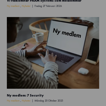
Vi välkomnar PAAM Systems som medlemmar
y
m
Ny medlem
,
Nyheter
Fredag 27 Februari 2026
e
d
l
e
m
(
1
)
1
Ny medlem: 7 Security
Ny medlem
,
Nyheter
Måndag 20 Oktober 2025