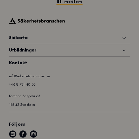
Bli medlem
Sidkarta
Utbildningar
Kontakt
info@sakerhetsbranschen.se
+46 8-721 40 50
Katarina Bangata 65
116 42 Stockholm
Följ oss
l
f
i