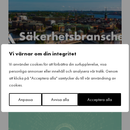
e
m
(
1
2
)
Vi värnar om din integritet
Vi använder cookies för att förbättra din surfupplevelse, visa
personliga annonser eller innehåll och analysera vår trafik. Genom
att klicka på "Acceptera alla" samtycker du till vår användning av
s
cookies.
Ny medlem: SRI
a
k
Ny medlem
,
Nyheter
Onsdag 2 April 2025
Anpassa
Avvisa alla
Acceptera alla
e
r
h
e
t