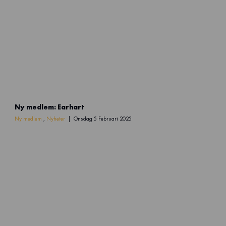
N
Ny medlem: Earhart
y
m
Ny medlem
,
Nyheter
Onsdag 5 Februari 2025
e
d
l
e
m
(
4
)