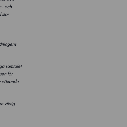
e- och
 stor
ldningens
ga samtalet
sen för
av växande
n viktig