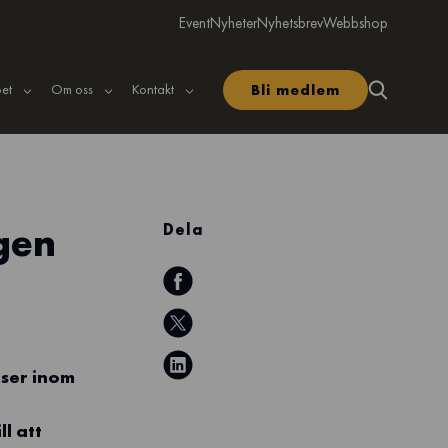
Event
Nyheter
Nyhetsbrev
Webbshop
et
Om oss
Kontakt
Bli medlem
gen
Dela
tser inom
l att