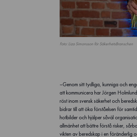
Foto: Liza Simonsson för SäkerhetsBranschen
–Genom sitt tydliga, kunniga och eng
att kommunicera har Jörgen Holmlund bl
röst inom svensk säkerhet och bereds
bidrar till att öka förståelsen för sam
hotbilder och hjälper såväl organisat
allmänhet att bättre förstå risker, sår
vikten av beredskap i en föränderlig 