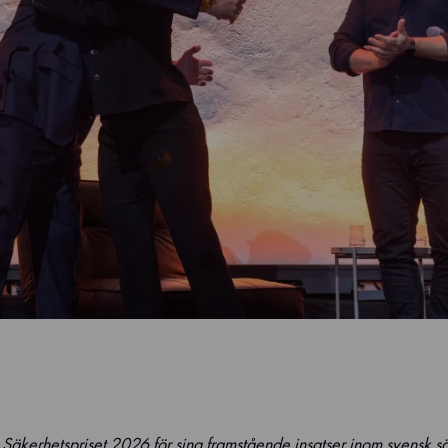
 Säkerhetspriset 2026 för sina framstående insatser inom svensk s