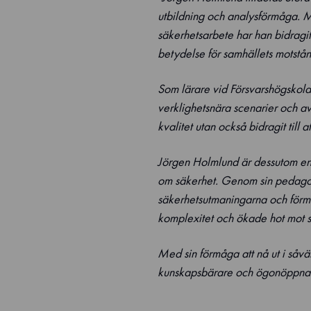
utbildning och analysförmåga. 
säkerhetsarbete har han bidragit
betydelse för samhällets motstån
Som lärare vid Försvarshögskolan
verklighetsnära scenarier och a
kvalitet utan också bidragit till 
Jörgen Holmlund är dessutom en 
om säkerhet. Genom sin pedagog
säkerhetsutmaningarna och förmå
komplexitet och ökade hot mot sa
Med sin förmåga att nå ut i såvä
kunskapsbärare och ögonöppnare 