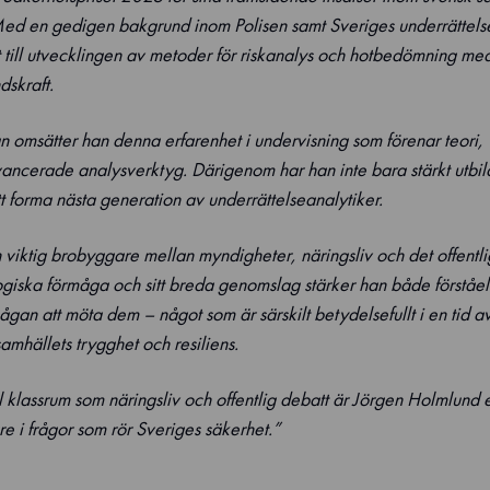
Med en gedigen bakgrund inom Polisen samt Sveriges underrättels
 till utvecklingen av metoder för riskanalys och hotbedömning med
dskraft.
 omsätter han denna erfarenhet i undervisning som förenar teori,
vancerade analysverktyg. Därigenom har han inte bara stärkt utbi
att forma nästa generation av underrättelseanalytiker.
viktig brobyggare mellan myndigheter, näringsliv och det offentli
iska förmåga och sitt breda genomslag stärker han både förståel
gan att möta dem – något som är särskilt betydelsefullt i en tid 
mhällets trygghet och resiliens.
l klassrum som näringsliv och offentlig debatt är Jörgen Holmlund e
i frågor som rör Sveriges säkerhet.”