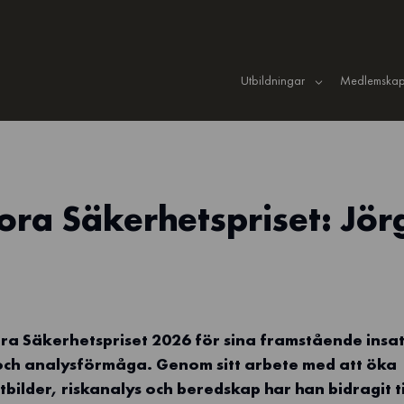
Utbildningar
Medlemskap
ora Säkerhetspriset: Jör
ora Säkerhetspriset 2026 för sina framstående insa
 och analysförmåga. Genom sitt arbete med att öka
ilder, riskanalys och beredskap har han bidragit til