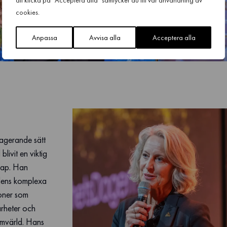
att klicka på "Acceptera alla" samtycker du till vår användning av
cookies.
Anpassa
Avvisa alla
Acceptera alla
agerande sätt
ivit en viktig
kap. Han
tidens komplexa
ioner som
barheter och
omvärld. Hans