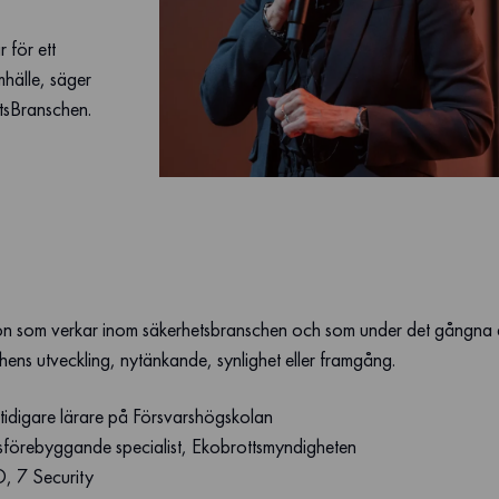
 för ett
mhälle, säger
tsBranschen.
rson som verkar inom säkerhetsbranschen och som under det gångna å
chens utveckling, nytänkande, synlighet eller framgång.
tidigare lärare på Försvarshögskolan
sförebyggande specialist, Ekobrottsmyndigheten
, 7 Security