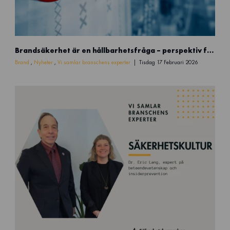
G
Brandsäkerhet är en hållbarhetsfråga – perspektiv från Brandforsk
r
u
Brand
,
Nyheter
,
Vi samlar branschens experter
Tisdag 17 Februari 2026
n
d
l
ä
g
g
a
n
d
e
b
r
a
n
d