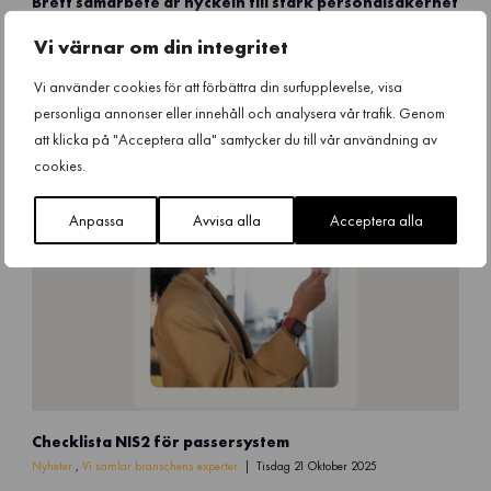
Brett samarbete är nyckeln till stark personalsäkerhet
a
i
r
e
Nyheter
,
Vi samlar branschens experter
Tisdag 9 December 2025
Vi värnar om din integritet
t
r
i
r
Vi använder cookies för att förbättra din surfupplevelse, visa
n
e
personliga annonser eller innehåll och analysera vår trafik. Genom
a
G
att klicka på "Acceptera alla" samtycker du till vår användning av
p
u
å
cookies.
d
S
m
ä
u
Anpassa
Avvisa alla
Acceptera alla
k
n
e
d
r
s
h
o
e
n
t
S
s
R
B
I
r
p
C
a
Checklista NIS2 för passersystem
e
h
n
r
e
Nyheter
,
Vi samlar branschens experter
Tisdag 21 Oktober 2025
s
s
c