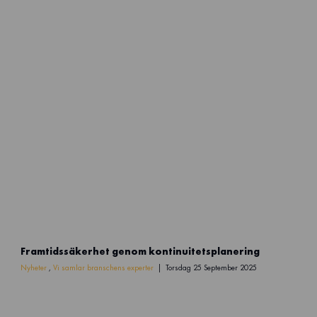
c
o
k
h
n
l
e
a
i
n
l
s
s
t
ä
a
k
N
e
I
r
S
h
2
e
t
T
Framtidssäkerhet genom kontinuitetsplanering
e
x
Nyheter
,
Vi samlar branschens experter
Torsdag 25 September 2025
t
e
r